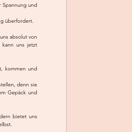
r Spannung und 
ig überfordert.
ns absolut von 
kann uns jetzt 
t, kommen und 
ellen, denn sie 
em Gepäck und 
rn bietet uns 
lbst.