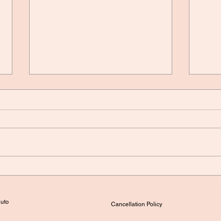
Wintersonnenwende und die
Satu
große Jupiter-Saturn-
Was
Konjunktion 2020
luto
Cancellation Policy