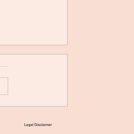
rn wandert in den
sermann
Legal Disclaimer